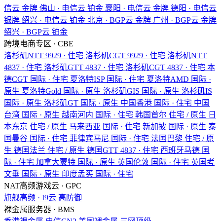
信云
金牌
佛山 · 电信云
铂金
襄阳 · 电信云
金牌
德阳 · 电信云
银牌
绍兴 · 电信云
铂金
北京 · BGP云
金牌
广州 · BGP云
金牌
绍兴 · BGP云
铂金
跨境电商专区 · CBE
洛杉矶NTT
9929 · 住宅
洛杉矶CGT
9929 · 住宅
洛杉矶NTT
4837 · 住宅
洛杉矶GTT
4837 · 住宅
洛杉矶CGT
4837 · 住宅
本
德CGT
国际 · 住宅
夏洛特ISP
国际 · 住宅
夏洛特AMD
国际 ·
原生
夏洛特Gold
国际 · 原生
洛杉矶GIS
国际 · 原生
洛杉矶IS
国际 · 原生
洛杉矶GT
国际 · 原生
中国香港
国际 · 住宅
中国
台湾
国际 · 原生
越南河内
国际 · 住宅
韩国首尔
住宅 / 原生
日
本东京
住宅 / 原生
马来西亚
国际 · 住宅
新加披
国际 · 原生
泰
国曼谷
国际 · 住宅
菲律宾马尼
国际 · 住宅
法国巴黎
住宅 / 原
生
德国法兰
住宅 / 原生
德国GTT
4837 · 住宅
西班牙马德
国
际 · 住宅
加拿大蒙特
国际 · 原生
英国伦敦
国际 · 住宅
英国考
文垂
国际 · 原生
印度孟买
国际 · 住宅
NAT高频游戏云 · GPC
旗舰高频 · I9云
高防御
裸金属服务器 · BMS