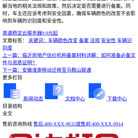
解当地的相关法规和政策，然后决定是否需要进行备案。同
时，车主还应该考虑到安全因素，确保车辆颜色的改变不会影
响到车辆的识别度和安全性。
高速稳定云服务器9.9元起
文章标签：
关键词：车辆颜色改变
备案
法规
安全性
车辆识
别度
上一篇：临沂房地产估价机构备案材料详解：如何准备必备文
件与资质证明？
下一篇：安徽淮南移动迁移至马鞍山联通
更多栏目
新闻动态
文档中心
下载中心
目录结构
全文
售前咨询热线
售后:400-XXX-9632或售前:400-XXX-9914