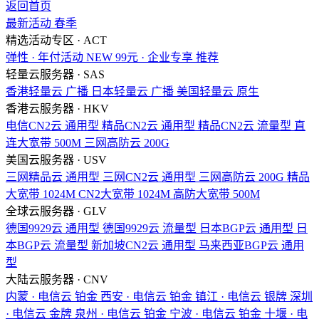
返回首页
最新活动
春季
精选活动专区 · ACT
弹性 · 年付活动
NEW
99元 · 企业专享
推荐
轻量云服务器 · SAS
香港轻量云
广播
日本轻量云
广播
美国轻量云
原生
香港云服务器 · HKV
电信CN2云
通用型
精品CN2云
通用型
精品CN2云
流量型
直
连大宽带
500M
三网高防云
200G
美国云服务器 · USV
三网精品云
通用型
三网CN2云
通用型
三网高防云
200G
精品
大宽带
1024M
CN2大宽带
1024M
高防大宽带
500M
全球云服务器 · GLV
德国9929云
通用型
德国9929云
流量型
日本BGP云
通用型
日
本BGP云
流量型
新加坡CN2云
通用型
马来西亚BGP云
通用
型
大陆云服务器 · CNV
内蒙 · 电信云
铂金
西安 · 电信云
铂金
镇江 · 电信云
银牌
深圳
· 电信云
金牌
泉州 · 电信云
铂金
宁波 · 电信云
铂金
十堰 · 电