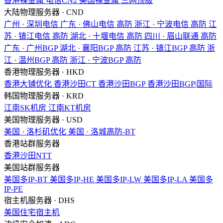
香港裸金属
电信CN2
美国裸金属
三网顶级
大陆物理服务器 · CND
广州 · 深圳电信
广东 · 佛山电信
高防
浙江 · 宁波电信
高防
江
苏 · 镇江电信
高防
湖北 · 十堰电信
高防
四川 · 眉山联通
高防
广东 · 广州BGP
湖北 · 襄阳BGP
高防
江苏 · 镇江BGP
高防
浙
江 · 温州BGP
高防
浙江 · 宁波BGP
高防
香港物理服务器 · HKD
香港大铺优化
香港沙田CT
香港沙田BGP
香港沙田BGP|国际
韩国物理服务器 · KRD
江南SK机房
江南KT机房
美国物理服务器 · USD
美国 · 洛杉矶优化
美国 · 洛城高防-BT
香港站群服务器
香港沙田NTT
美国站群服务器
美国多IP-BT
美国多IP-HE
美国多IP-LW
美国多IP-LA
美国多
IP-PE
宿主机服务器 · DHS
美国住宅宿主机