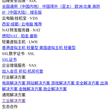
边缘安全加速 · ADC
全国通用（中国内地）
中国境外（亚太）
欧洲/北美
高防
IP（中国大陆）
域名版
云电脑/挂机宝 · VDS
西安/成都 | 云电脑
推荐
NAT转发服务器 · NAT
德阳NAT · 铂金
最新
轻量虚拟主机 · LWH
香港虚拟主机
轻量型
美国虚拟主机
轻量型
SSL数字证书 · SSL
SSL证书
企业增值服务 · VAS
加入会员
折扣
机房托管
行业解决方案
电商解决方案
网站解决方案
游戏解决方案
安全解决方案
出海
解决方案
金融解决方案
政企解决方案
通用解决方案
工业解决方案
生态合作