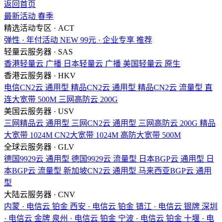
返回首页
最新活动
春季
精选活动专区 · ACT
弹性 · 年付活动
NEW
99元 · 企业专享
推荐
轻量云服务器 · SAS
香港轻量云
广播
日本轻量云
广播
美国轻量云
原生
香港云服务器 · HKV
电信CN2云
通用型
精品CN2云
通用型
精品CN2云
流量型
直
连大宽带
500M
三网高防云
200G
美国云服务器 · USV
三网精品云
通用型
三网CN2云
通用型
三网高防云
200G
精品
大宽带
1024M
CN2大宽带
1024M
高防大宽带
500M
全球云服务器 · GLV
德国9929云
通用型
德国9929云
流量型
日本BGP云
通用型
日
本BGP云
流量型
新加坡CN2云
通用型
马来西亚BGP云
通用
型
大陆云服务器 · CNV
内蒙 · 电信云
铂金
西安 · 电信云
铂金
镇江 · 电信云
银牌
深圳
· 电信云
金牌
泉州 · 电信云
铂金
宁波 · 电信云
铂金
十堰 · 电