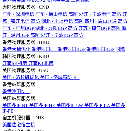
香港裸金属
电信CN2
美国裸金属
三网顶级
大陆物理服务器 · CND
广州 · 深圳电信
广东 · 佛山电信
高防
浙江 · 宁波电信
高防
江
苏 · 镇江电信
高防
湖北 · 十堰电信
高防
四川 · 眉山联通
高防
广东 · 广州BGP
湖北 · 襄阳BGP
高防
江苏 · 镇江BGP
高防
浙
江 · 温州BGP
高防
浙江 · 宁波BGP
高防
香港物理服务器 · HKD
香港大铺优化
香港沙田CT
香港沙田BGP
香港沙田BGP|国际
韩国物理服务器 · KRD
江南SK机房
江南KT机房
美国物理服务器 · USD
美国 · 洛杉矶优化
美国 · 洛城高防-BT
香港站群服务器
香港沙田NTT
美国站群服务器
美国多IP-BT
美国多IP-HE
美国多IP-LW
美国多IP-LA
美国多
IP-PE
宿主机服务器 · DHS
美国住宅宿主机