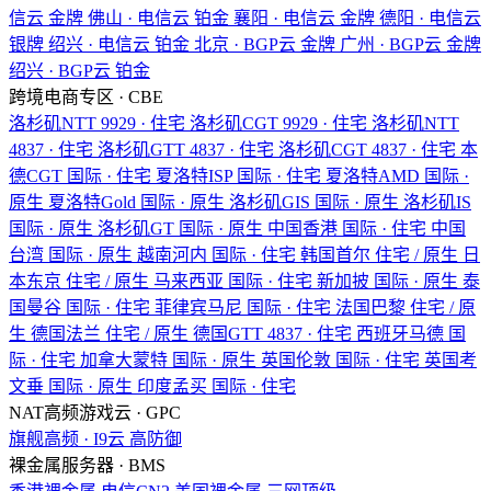
信云
金牌
佛山 · 电信云
铂金
襄阳 · 电信云
金牌
德阳 · 电信云
银牌
绍兴 · 电信云
铂金
北京 · BGP云
金牌
广州 · BGP云
金牌
绍兴 · BGP云
铂金
跨境电商专区 · CBE
洛杉矶NTT
9929 · 住宅
洛杉矶CGT
9929 · 住宅
洛杉矶NTT
4837 · 住宅
洛杉矶GTT
4837 · 住宅
洛杉矶CGT
4837 · 住宅
本
德CGT
国际 · 住宅
夏洛特ISP
国际 · 住宅
夏洛特AMD
国际 ·
原生
夏洛特Gold
国际 · 原生
洛杉矶GIS
国际 · 原生
洛杉矶IS
国际 · 原生
洛杉矶GT
国际 · 原生
中国香港
国际 · 住宅
中国
台湾
国际 · 原生
越南河内
国际 · 住宅
韩国首尔
住宅 / 原生
日
本东京
住宅 / 原生
马来西亚
国际 · 住宅
新加披
国际 · 原生
泰
国曼谷
国际 · 住宅
菲律宾马尼
国际 · 住宅
法国巴黎
住宅 / 原
生
德国法兰
住宅 / 原生
德国GTT
4837 · 住宅
西班牙马德
国
际 · 住宅
加拿大蒙特
国际 · 原生
英国伦敦
国际 · 住宅
英国考
文垂
国际 · 原生
印度孟买
国际 · 住宅
NAT高频游戏云 · GPC
旗舰高频 · I9云
高防御
裸金属服务器 · BMS