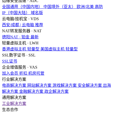
边缘安全加速 · ADC
全国通用（中国内地）
中国境外（亚太）
欧洲/北美
高防
IP（中国大陆）
域名版
云电脑/挂机宝 · VDS
西安/成都 | 云电脑
推荐
NAT转发服务器 · NAT
德阳NAT · 铂金
最新
轻量虚拟主机 · LWH
香港虚拟主机
轻量型
美国虚拟主机
轻量型
SSL数字证书 · SSL
SSL证书
企业增值服务 · VAS
加入会员
折扣
机房托管
行业解决方案
电商解决方案
网站解决方案
游戏解决方案
安全解决方案
出海
解决方案
金融解决方案
政企解决方案
通用解决方案
工业解决方案
生态合作