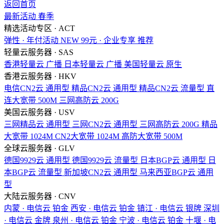
返回首页
最新活动
春季
精选活动专区 · ACT
弹性 · 年付活动
NEW
99元 · 企业专享
推荐
轻量云服务器 · SAS
香港轻量云
广播
日本轻量云
广播
美国轻量云
原生
香港云服务器 · HKV
电信CN2云
通用型
精品CN2云
通用型
精品CN2云
流量型
直
连大宽带
500M
三网高防云
200G
美国云服务器 · USV
三网精品云
通用型
三网CN2云
通用型
三网高防云
200G
精品
大宽带
1024M
CN2大宽带
1024M
高防大宽带
500M
全球云服务器 · GLV
德国9929云
通用型
德国9929云
流量型
日本BGP云
通用型
日
本BGP云
流量型
新加坡CN2云
通用型
马来西亚BGP云
通用
型
大陆云服务器 · CNV
内蒙 · 电信云
铂金
西安 · 电信云
铂金
镇江 · 电信云
银牌
深圳
· 电信云
金牌
泉州 · 电信云
铂金
宁波 · 电信云
铂金
十堰 · 电