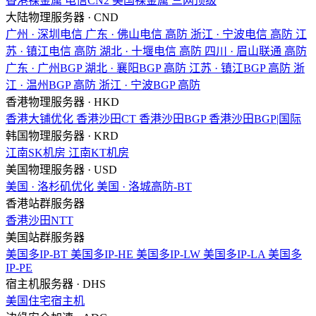
香港裸金属
电信CN2
美国裸金属
三网顶级
大陆物理服务器 · CND
广州 · 深圳电信
广东 · 佛山电信
高防
浙江 · 宁波电信
高防
江
苏 · 镇江电信
高防
湖北 · 十堰电信
高防
四川 · 眉山联通
高防
广东 · 广州BGP
湖北 · 襄阳BGP
高防
江苏 · 镇江BGP
高防
浙
江 · 温州BGP
高防
浙江 · 宁波BGP
高防
香港物理服务器 · HKD
香港大铺优化
香港沙田CT
香港沙田BGP
香港沙田BGP|国际
韩国物理服务器 · KRD
江南SK机房
江南KT机房
美国物理服务器 · USD
美国 · 洛杉矶优化
美国 · 洛城高防-BT
香港站群服务器
香港沙田NTT
美国站群服务器
美国多IP-BT
美国多IP-HE
美国多IP-LW
美国多IP-LA
美国多
IP-PE
宿主机服务器 · DHS
美国住宅宿主机