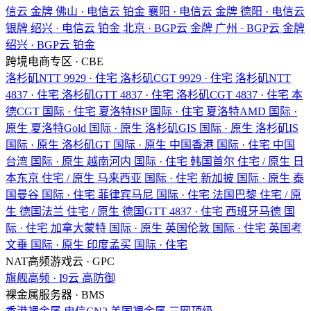
信云
金牌
佛山 · 电信云
铂金
襄阳 · 电信云
金牌
德阳 · 电信云
银牌
绍兴 · 电信云
铂金
北京 · BGP云
金牌
广州 · BGP云
金牌
绍兴 · BGP云
铂金
跨境电商专区 · CBE
洛杉矶NTT
9929 · 住宅
洛杉矶CGT
9929 · 住宅
洛杉矶NTT
4837 · 住宅
洛杉矶GTT
4837 · 住宅
洛杉矶CGT
4837 · 住宅
本
德CGT
国际 · 住宅
夏洛特ISP
国际 · 住宅
夏洛特AMD
国际 ·
原生
夏洛特Gold
国际 · 原生
洛杉矶GIS
国际 · 原生
洛杉矶IS
国际 · 原生
洛杉矶GT
国际 · 原生
中国香港
国际 · 住宅
中国
台湾
国际 · 原生
越南河内
国际 · 住宅
韩国首尔
住宅 / 原生
日
本东京
住宅 / 原生
马来西亚
国际 · 住宅
新加披
国际 · 原生
泰
国曼谷
国际 · 住宅
菲律宾马尼
国际 · 住宅
法国巴黎
住宅 / 原
生
德国法兰
住宅 / 原生
德国GTT
4837 · 住宅
西班牙马德
国
际 · 住宅
加拿大蒙特
国际 · 原生
英国伦敦
国际 · 住宅
英国考
文垂
国际 · 原生
印度孟买
国际 · 住宅
NAT高频游戏云 · GPC
旗舰高频 · I9云
高防御
裸金属服务器 · BMS