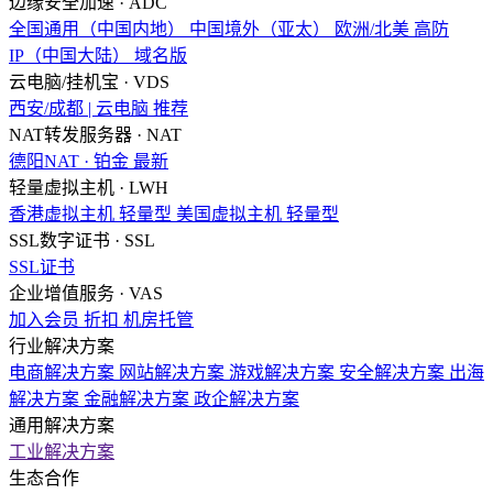
边缘安全加速 · ADC
全国通用（中国内地）
中国境外（亚太）
欧洲/北美
高防
IP（中国大陆）
域名版
云电脑/挂机宝 · VDS
西安/成都 | 云电脑
推荐
NAT转发服务器 · NAT
德阳NAT · 铂金
最新
轻量虚拟主机 · LWH
香港虚拟主机
轻量型
美国虚拟主机
轻量型
SSL数字证书 · SSL
SSL证书
企业增值服务 · VAS
加入会员
折扣
机房托管
行业解决方案
电商解决方案
网站解决方案
游戏解决方案
安全解决方案
出海
解决方案
金融解决方案
政企解决方案
通用解决方案
工业解决方案
生态合作