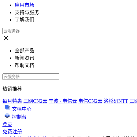
应用市场
支持与服务
了解我们
全部产品
新闻资讯
帮助文档
热销推荐
每月特惠
三网CN2云
宁波 · 电信云
电信CN2云
洛杉矶NTT
三
文档中心
控制台
登录
免费注册