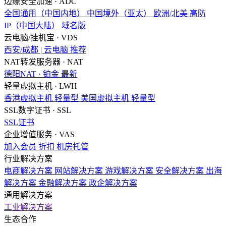
边缘安全加速 · ADC
全国通用（中国内地）
中国境外（亚太）
欧洲/北美
高防
IP（中国大陆）
域名版
云电脑/挂机宝 · VDS
西安/成都 | 云电脑
推荐
NAT转发服务器 · NAT
德阳NAT · 铂金
最新
轻量虚拟主机 · LWH
香港虚拟主机
轻量型
美国虚拟主机
轻量型
SSL数字证书 · SSL
SSL证书
企业增值服务 · VAS
加入会员
折扣
机房托管
行业解决方案
电商解决方案
网站解决方案
游戏解决方案
安全解决方案
出海
解决方案
金融解决方案
政企解决方案
通用解决方案
工业解决方案
生态合作