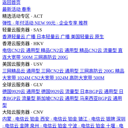
返回首页
最新活动
春季
精选活动专区 · ACT
弹性 · 年付活动
NEW
99元 · 企业专享
推荐
轻量云服务器 · SAS
香港轻量云
广播
日本轻量云
广播
美国轻量云
原生
香港云服务器 · HKV
电信CN2云
通用型
精品CN2云
通用型
精品CN2云
流量型
直
连大宽带
500M
三网高防云
200G
美国云服务器 · USV
三网精品云
通用型
三网CN2云
通用型
三网高防云
200G
精品
大宽带
1024M
CN2大宽带
1024M
高防大宽带
500M
全球云服务器 · GLV
德国9929云
通用型
德国9929云
流量型
日本BGP云
通用型
日
本BGP云
流量型
新加坡CN2云
通用型
马来西亚BGP云
通用
型
大陆云服务器 · CNV
内蒙 · 电信云
铂金
西安 · 电信云
铂金
镇江 · 电信云
银牌
深圳
· 电信云
金牌
泉州 · 电信云
铂金
宁波 · 电信云
铂金
十堰 · 电