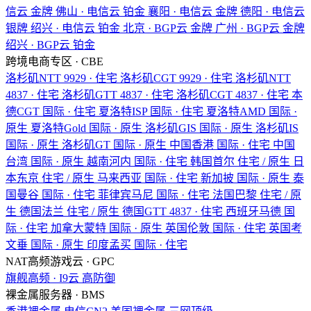
信云
金牌
佛山 · 电信云
铂金
襄阳 · 电信云
金牌
德阳 · 电信云
银牌
绍兴 · 电信云
铂金
北京 · BGP云
金牌
广州 · BGP云
金牌
绍兴 · BGP云
铂金
跨境电商专区 · CBE
洛杉矶NTT
9929 · 住宅
洛杉矶CGT
9929 · 住宅
洛杉矶NTT
4837 · 住宅
洛杉矶GTT
4837 · 住宅
洛杉矶CGT
4837 · 住宅
本
德CGT
国际 · 住宅
夏洛特ISP
国际 · 住宅
夏洛特AMD
国际 ·
原生
夏洛特Gold
国际 · 原生
洛杉矶GIS
国际 · 原生
洛杉矶IS
国际 · 原生
洛杉矶GT
国际 · 原生
中国香港
国际 · 住宅
中国
台湾
国际 · 原生
越南河内
国际 · 住宅
韩国首尔
住宅 / 原生
日
本东京
住宅 / 原生
马来西亚
国际 · 住宅
新加披
国际 · 原生
泰
国曼谷
国际 · 住宅
菲律宾马尼
国际 · 住宅
法国巴黎
住宅 / 原
生
德国法兰
住宅 / 原生
德国GTT
4837 · 住宅
西班牙马德
国
际 · 住宅
加拿大蒙特
国际 · 原生
英国伦敦
国际 · 住宅
英国考
文垂
国际 · 原生
印度孟买
国际 · 住宅
NAT高频游戏云 · GPC
旗舰高频 · I9云
高防御
裸金属服务器 · BMS