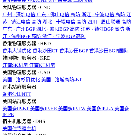
香港裸金属
电信CN2
美国裸金属
三网顶级
大陆物理服务器 · CND
广州 · 深圳电信
广东 · 佛山电信
高防
浙江 · 宁波电信
高防
江
苏 · 镇江电信
高防
湖北 · 十堰电信
高防
四川 · 眉山联通
高防
广东 · 广州BGP
湖北 · 襄阳BGP
高防
江苏 · 镇江BGP
高防
浙
江 · 温州BGP
高防
浙江 · 宁波BGP
高防
香港物理服务器 · HKD
香港大铺优化
香港沙田CT
香港沙田BGP
香港沙田BGP|国际
韩国物理服务器 · KRD
江南SK机房
江南KT机房
美国物理服务器 · USD
美国 · 洛杉矶优化
美国 · 洛城高防-BT
香港站群服务器
香港沙田NTT
美国站群服务器
美国多IP-BT
美国多IP-HE
美国多IP-LW
美国多IP-LA
美国多
IP-PE
宿主机服务器 · DHS
美国住宅宿主机