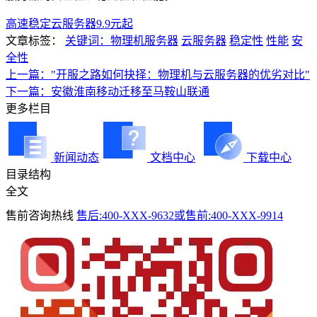
高速稳定云服务器9.9元起
文章标签：
关键词：物理机服务器
云服务器
稳定性
性能
安
全性
上一篇："开服之路如何抉择：物理机与云服务器的优劣对比"
下一篇：安徽淮南移动迁移至马鞍山联通
更多栏目
新闻动态
文档中心
下载中心
目录结构
全文
售前咨询热线
售后:400-XXX-9632或售前:400-XXX-9914