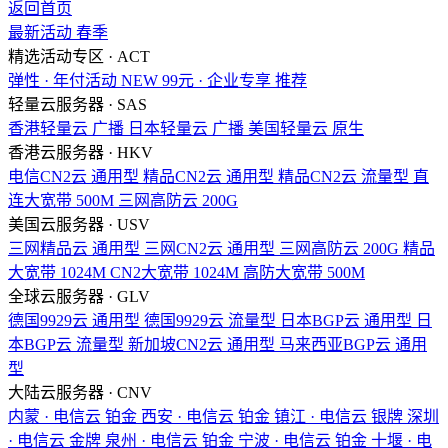
返回首页
最新活动
春季
精选活动专区 · ACT
弹性 · 年付活动
NEW
99元 · 企业专享
推荐
轻量云服务器 · SAS
香港轻量云
广播
日本轻量云
广播
美国轻量云
原生
香港云服务器 · HKV
电信CN2云
通用型
精品CN2云
通用型
精品CN2云
流量型
直
连大宽带
500M
三网高防云
200G
美国云服务器 · USV
三网精品云
通用型
三网CN2云
通用型
三网高防云
200G
精品
大宽带
1024M
CN2大宽带
1024M
高防大宽带
500M
全球云服务器 · GLV
德国9929云
通用型
德国9929云
流量型
日本BGP云
通用型
日
本BGP云
流量型
新加坡CN2云
通用型
马来西亚BGP云
通用
型
大陆云服务器 · CNV
内蒙 · 电信云
铂金
西安 · 电信云
铂金
镇江 · 电信云
银牌
深圳
· 电信云
金牌
泉州 · 电信云
铂金
宁波 · 电信云
铂金
十堰 · 电