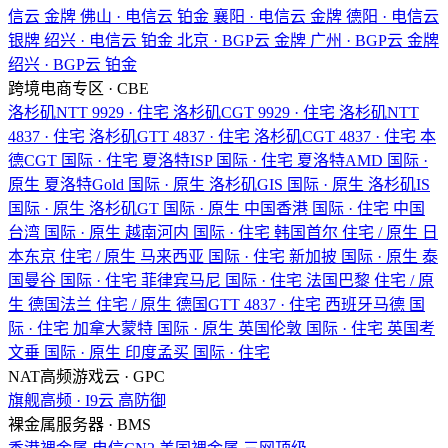
信云
金牌
佛山 · 电信云
铂金
襄阳 · 电信云
金牌
德阳 · 电信云
银牌
绍兴 · 电信云
铂金
北京 · BGP云
金牌
广州 · BGP云
金牌
绍兴 · BGP云
铂金
跨境电商专区 · CBE
洛杉矶NTT
9929 · 住宅
洛杉矶CGT
9929 · 住宅
洛杉矶NTT
4837 · 住宅
洛杉矶GTT
4837 · 住宅
洛杉矶CGT
4837 · 住宅
本
德CGT
国际 · 住宅
夏洛特ISP
国际 · 住宅
夏洛特AMD
国际 ·
原生
夏洛特Gold
国际 · 原生
洛杉矶GIS
国际 · 原生
洛杉矶IS
国际 · 原生
洛杉矶GT
国际 · 原生
中国香港
国际 · 住宅
中国
台湾
国际 · 原生
越南河内
国际 · 住宅
韩国首尔
住宅 / 原生
日
本东京
住宅 / 原生
马来西亚
国际 · 住宅
新加披
国际 · 原生
泰
国曼谷
国际 · 住宅
菲律宾马尼
国际 · 住宅
法国巴黎
住宅 / 原
生
德国法兰
住宅 / 原生
德国GTT
4837 · 住宅
西班牙马德
国
际 · 住宅
加拿大蒙特
国际 · 原生
英国伦敦
国际 · 住宅
英国考
文垂
国际 · 原生
印度孟买
国际 · 住宅
NAT高频游戏云 · GPC
旗舰高频 · I9云
高防御
裸金属服务器 · BMS