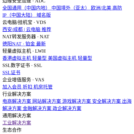
边缘安全加速 · ADC
全国通用（中国内地）
中国境外（亚太）
欧洲/北美
高防
IP（中国大陆）
域名版
云电脑/挂机宝 · VDS
西安/成都 | 云电脑
推荐
NAT转发服务器 · NAT
德阳NAT · 铂金
最新
轻量虚拟主机 · LWH
香港虚拟主机
轻量型
美国虚拟主机
轻量型
SSL数字证书 · SSL
SSL证书
企业增值服务 · VAS
加入会员
折扣
机房托管
行业解决方案
电商解决方案
网站解决方案
游戏解决方案
安全解决方案
出海
解决方案
金融解决方案
政企解决方案
通用解决方案
工业解决方案
生态合作