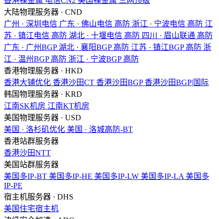
香港裸金属
电信CN2
美国裸金属
三网顶级
大陆物理服务器 · CND
广州 · 深圳电信
广东 · 佛山电信
高防
浙江 · 宁波电信
高防
江
苏 · 镇江电信
高防
湖北 · 十堰电信
高防
四川 · 眉山联通
高防
广东 · 广州BGP
湖北 · 襄阳BGP
高防
江苏 · 镇江BGP
高防
浙
江 · 温州BGP
高防
浙江 · 宁波BGP
高防
香港物理服务器 · HKD
香港大铺优化
香港沙田CT
香港沙田BGP
香港沙田BGP|国际
韩国物理服务器 · KRD
江南SK机房
江南KT机房
美国物理服务器 · USD
美国 · 洛杉矶优化
美国 · 洛城高防-BT
香港站群服务器
香港沙田NTT
美国站群服务器
美国多IP-BT
美国多IP-HE
美国多IP-LW
美国多IP-LA
美国多
IP-PE
宿主机服务器 · DHS
美国住宅宿主机