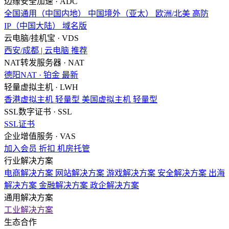
边缘安全加速 · ADC
全国通用（中国内地）
中国境外（亚太）
欧洲/北美
高防
IP（中国大陆）
域名版
云电脑/挂机宝 · VDS
西安/成都 | 云电脑
推荐
NAT转发服务器 · NAT
德阳NAT · 铂金
最新
轻量虚拟主机 · LWH
香港虚拟主机
轻量型
美国虚拟主机
轻量型
SSL数字证书 · SSL
SSL证书
企业增值服务 · VAS
加入会员
折扣
机房托管
行业解决方案
电商解决方案
网站解决方案
游戏解决方案
安全解决方案
出海
解决方案
金融解决方案
政企解决方案
通用解决方案
工业解决方案
生态合作