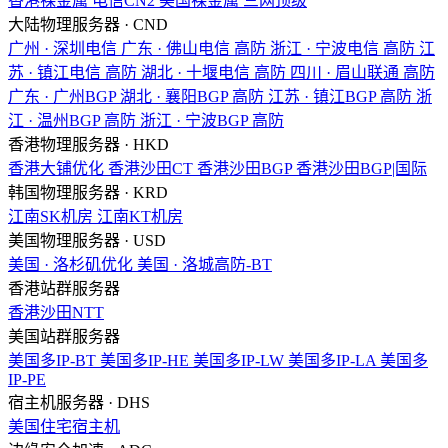
香港裸金属
电信CN2
美国裸金属
三网顶级
大陆物理服务器 · CND
广州 · 深圳电信
广东 · 佛山电信
高防
浙江 · 宁波电信
高防
江
苏 · 镇江电信
高防
湖北 · 十堰电信
高防
四川 · 眉山联通
高防
广东 · 广州BGP
湖北 · 襄阳BGP
高防
江苏 · 镇江BGP
高防
浙
江 · 温州BGP
高防
浙江 · 宁波BGP
高防
香港物理服务器 · HKD
香港大铺优化
香港沙田CT
香港沙田BGP
香港沙田BGP|国际
韩国物理服务器 · KRD
江南SK机房
江南KT机房
美国物理服务器 · USD
美国 · 洛杉矶优化
美国 · 洛城高防-BT
香港站群服务器
香港沙田NTT
美国站群服务器
美国多IP-BT
美国多IP-HE
美国多IP-LW
美国多IP-LA
美国多
IP-PE
宿主机服务器 · DHS
美国住宅宿主机