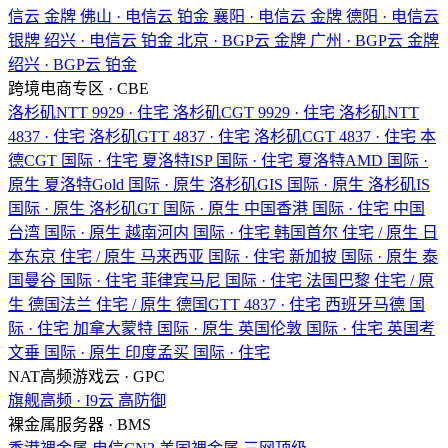
信云
金牌
佛山 · 电信云
铂金
襄阳 · 电信云
金牌
德阳 · 电信云
银牌
绍兴 · 电信云
铂金
北京 · BGP云
金牌
广州 · BGP云
金牌
绍兴 · BGP云
铂金
跨境电商专区 · CBE
洛杉矶NTT
9929 · 住宅
洛杉矶CGT
9929 · 住宅
洛杉矶NTT
4837 · 住宅
洛杉矶GTT
4837 · 住宅
洛杉矶CGT
4837 · 住宅
本
德CGT
国际 · 住宅
夏洛特ISP
国际 · 住宅
夏洛特AMD
国际 ·
原生
夏洛特Gold
国际 · 原生
洛杉矶GIS
国际 · 原生
洛杉矶IS
国际 · 原生
洛杉矶GT
国际 · 原生
中国香港
国际 · 住宅
中国
台湾
国际 · 原生
越南河内
国际 · 住宅
韩国首尔
住宅 / 原生
日
本东京
住宅 / 原生
马来西亚
国际 · 住宅
新加披
国际 · 原生
泰
国曼谷
国际 · 住宅
菲律宾马尼
国际 · 住宅
法国巴黎
住宅 / 原
生
德国法兰
住宅 / 原生
德国GTT
4837 · 住宅
西班牙马德
国
际 · 住宅
加拿大蒙特
国际 · 原生
英国伦敦
国际 · 住宅
英国考
文垂
国际 · 原生
印度孟买
国际 · 住宅
NAT高频游戏云 · GPC
旗舰高频 · I9云
高防御
裸金属服务器 · BMS