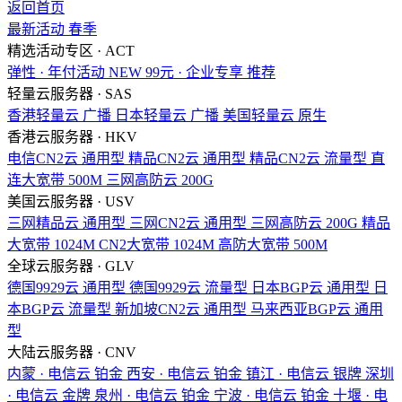
返回首页
最新活动
春季
精选活动专区 · ACT
弹性 · 年付活动
NEW
99元 · 企业专享
推荐
轻量云服务器 · SAS
香港轻量云
广播
日本轻量云
广播
美国轻量云
原生
香港云服务器 · HKV
电信CN2云
通用型
精品CN2云
通用型
精品CN2云
流量型
直
连大宽带
500M
三网高防云
200G
美国云服务器 · USV
三网精品云
通用型
三网CN2云
通用型
三网高防云
200G
精品
大宽带
1024M
CN2大宽带
1024M
高防大宽带
500M
全球云服务器 · GLV
德国9929云
通用型
德国9929云
流量型
日本BGP云
通用型
日
本BGP云
流量型
新加坡CN2云
通用型
马来西亚BGP云
通用
型
大陆云服务器 · CNV
内蒙 · 电信云
铂金
西安 · 电信云
铂金
镇江 · 电信云
银牌
深圳
· 电信云
金牌
泉州 · 电信云
铂金
宁波 · 电信云
铂金
十堰 · 电