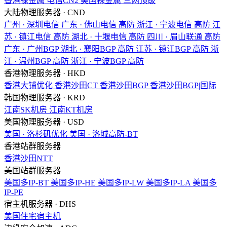
香港裸金属
电信CN2
美国裸金属
三网顶级
大陆物理服务器 · CND
广州 · 深圳电信
广东 · 佛山电信
高防
浙江 · 宁波电信
高防
江
苏 · 镇江电信
高防
湖北 · 十堰电信
高防
四川 · 眉山联通
高防
广东 · 广州BGP
湖北 · 襄阳BGP
高防
江苏 · 镇江BGP
高防
浙
江 · 温州BGP
高防
浙江 · 宁波BGP
高防
香港物理服务器 · HKD
香港大铺优化
香港沙田CT
香港沙田BGP
香港沙田BGP|国际
韩国物理服务器 · KRD
江南SK机房
江南KT机房
美国物理服务器 · USD
美国 · 洛杉矶优化
美国 · 洛城高防-BT
香港站群服务器
香港沙田NTT
美国站群服务器
美国多IP-BT
美国多IP-HE
美国多IP-LW
美国多IP-LA
美国多
IP-PE
宿主机服务器 · DHS
美国住宅宿主机