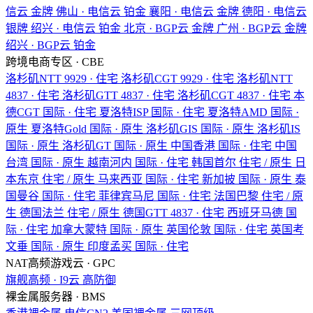
信云
金牌
佛山 · 电信云
铂金
襄阳 · 电信云
金牌
德阳 · 电信云
银牌
绍兴 · 电信云
铂金
北京 · BGP云
金牌
广州 · BGP云
金牌
绍兴 · BGP云
铂金
跨境电商专区 · CBE
洛杉矶NTT
9929 · 住宅
洛杉矶CGT
9929 · 住宅
洛杉矶NTT
4837 · 住宅
洛杉矶GTT
4837 · 住宅
洛杉矶CGT
4837 · 住宅
本
德CGT
国际 · 住宅
夏洛特ISP
国际 · 住宅
夏洛特AMD
国际 ·
原生
夏洛特Gold
国际 · 原生
洛杉矶GIS
国际 · 原生
洛杉矶IS
国际 · 原生
洛杉矶GT
国际 · 原生
中国香港
国际 · 住宅
中国
台湾
国际 · 原生
越南河内
国际 · 住宅
韩国首尔
住宅 / 原生
日
本东京
住宅 / 原生
马来西亚
国际 · 住宅
新加披
国际 · 原生
泰
国曼谷
国际 · 住宅
菲律宾马尼
国际 · 住宅
法国巴黎
住宅 / 原
生
德国法兰
住宅 / 原生
德国GTT
4837 · 住宅
西班牙马德
国
际 · 住宅
加拿大蒙特
国际 · 原生
英国伦敦
国际 · 住宅
英国考
文垂
国际 · 原生
印度孟买
国际 · 住宅
NAT高频游戏云 · GPC
旗舰高频 · I9云
高防御
裸金属服务器 · BMS