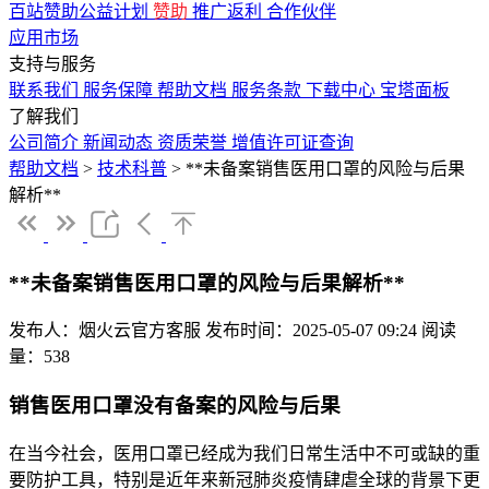
百站赞助公益计划
赞助
推广返利
合作伙伴
应用市场
支持与服务
联系我们
服务保障
帮助文档
服务条款
下载中心
宝塔面板
了解我们
公司简介
新闻动态
资质荣誉
增值许可证查询
帮助文档
>
技术科普
>
**未备案销售医用口罩的风险与后果
解析**
**未备案销售医用口罩的风险与后果解析**
发布人：烟火云官方客服
发布时间：2025-05-07 09:24
阅读
量：538
销售医用口罩没有备案的风险与后果
在当今社会，医用口罩已经成为我们日常生活中不可或缺的重
要防护工具，特别是近年来新冠肺炎疫情肆虐全球的背景下更