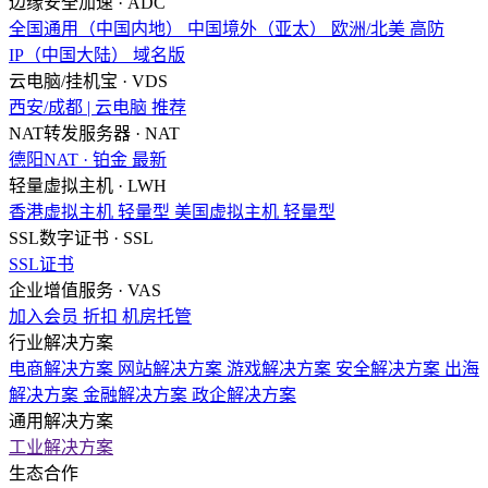
边缘安全加速 · ADC
全国通用（中国内地）
中国境外（亚太）
欧洲/北美
高防
IP（中国大陆）
域名版
云电脑/挂机宝 · VDS
西安/成都 | 云电脑
推荐
NAT转发服务器 · NAT
德阳NAT · 铂金
最新
轻量虚拟主机 · LWH
香港虚拟主机
轻量型
美国虚拟主机
轻量型
SSL数字证书 · SSL
SSL证书
企业增值服务 · VAS
加入会员
折扣
机房托管
行业解决方案
电商解决方案
网站解决方案
游戏解决方案
安全解决方案
出海
解决方案
金融解决方案
政企解决方案
通用解决方案
工业解决方案
生态合作