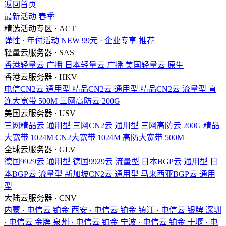
返回首页
最新活动
春季
精选活动专区 · ACT
弹性 · 年付活动
NEW
99元 · 企业专享
推荐
轻量云服务器 · SAS
香港轻量云
广播
日本轻量云
广播
美国轻量云
原生
香港云服务器 · HKV
电信CN2云
通用型
精品CN2云
通用型
精品CN2云
流量型
直
连大宽带
500M
三网高防云
200G
美国云服务器 · USV
三网精品云
通用型
三网CN2云
通用型
三网高防云
200G
精品
大宽带
1024M
CN2大宽带
1024M
高防大宽带
500M
全球云服务器 · GLV
德国9929云
通用型
德国9929云
流量型
日本BGP云
通用型
日
本BGP云
流量型
新加坡CN2云
通用型
马来西亚BGP云
通用
型
大陆云服务器 · CNV
内蒙 · 电信云
铂金
西安 · 电信云
铂金
镇江 · 电信云
银牌
深圳
· 电信云
金牌
泉州 · 电信云
铂金
宁波 · 电信云
铂金
十堰 · 电