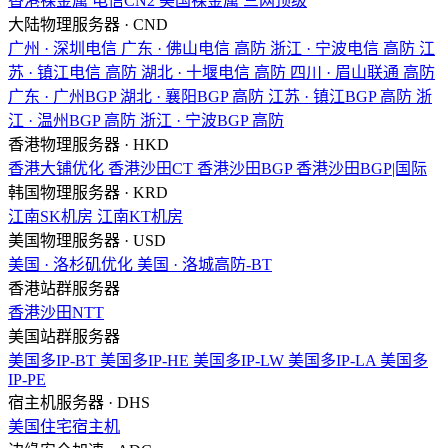
香港裸金属
电信CN2
美国裸金属
三网顶级
大陆物理服务器 · CND
广州 · 深圳电信
广东 · 佛山电信
高防
浙江 · 宁波电信
高防
江
苏 · 镇江电信
高防
湖北 · 十堰电信
高防
四川 · 眉山联通
高防
广东 · 广州BGP
湖北 · 襄阳BGP
高防
江苏 · 镇江BGP
高防
浙
江 · 温州BGP
高防
浙江 · 宁波BGP
高防
香港物理服务器 · HKD
香港大铺优化
香港沙田CT
香港沙田BGP
香港沙田BGP|国际
韩国物理服务器 · KRD
江南SK机房
江南KT机房
美国物理服务器 · USD
美国 · 洛杉矶优化
美国 · 洛城高防-BT
香港站群服务器
香港沙田NTT
美国站群服务器
美国多IP-BT
美国多IP-HE
美国多IP-LW
美国多IP-LA
美国多
IP-PE
宿主机服务器 · DHS
美国住宅宿主机