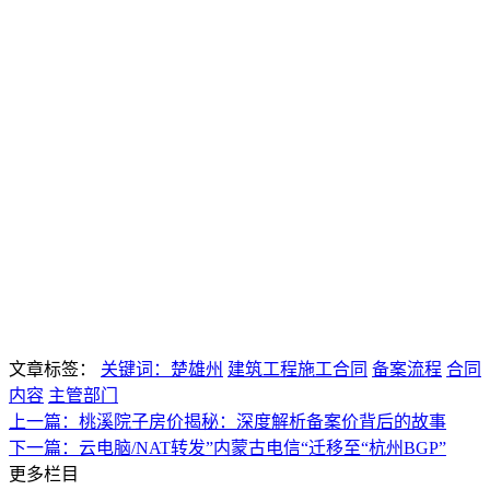
文章标签：
关键词：楚雄州
建筑工程施工合同
备案流程
合同
内容
主管部门
上一篇：桃溪院子房价揭秘：深度解析备案价背后的故事
下一篇：云电脑/NAT转发”内蒙古电信“迁移至“杭州BGP”
更多栏目