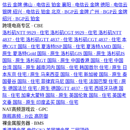
信云
金牌
佛山 · 电信云
铂金
襄阳 · 电信云
金牌
德阳 · 电信云
银牌
绍兴 · 电信云
铂金
北京 · BGP云
金牌
广州 · BGP云
金牌
绍兴 · BGP云
铂金
跨境电商专区 · CBE
洛杉矶NTT
9929 · 住宅
洛杉矶CGT
9929 · 住宅
洛杉矶NTT
4837 · 住宅
洛杉矶GTT
4837 · 住宅
洛杉矶CGT
4837 · 住宅
本
德CGT
国际 · 住宅
夏洛特ISP
国际 · 住宅
夏洛特AMD
国际 ·
原生
夏洛特Gold
国际 · 原生
洛杉矶GIS
国际 · 原生
洛杉矶IS
国际 · 原生
洛杉矶GT
国际 · 原生
中国香港
国际 · 住宅
中国
台湾
国际 · 原生
越南河内
国际 · 住宅
韩国首尔
住宅 / 原生
日
本东京
住宅 / 原生
马来西亚
国际 · 住宅
新加披
国际 · 原生
泰
国曼谷
国际 · 住宅
菲律宾马尼
国际 · 住宅
法国巴黎
住宅 / 原
生
德国法兰
住宅 / 原生
德国GTT
4837 · 住宅
西班牙马德
国
际 · 住宅
加拿大蒙特
国际 · 原生
英国伦敦
国际 · 住宅
英国考
文垂
国际 · 原生
印度孟买
国际 · 住宅
NAT高频游戏云 · GPC
旗舰高频 · I9云
高防御
裸金属服务器 · BMS