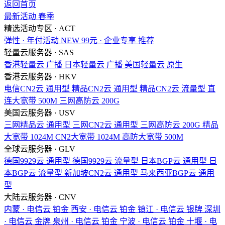
返回首页
最新活动
春季
精选活动专区 · ACT
弹性 · 年付活动
NEW
99元 · 企业专享
推荐
轻量云服务器 · SAS
香港轻量云
广播
日本轻量云
广播
美国轻量云
原生
香港云服务器 · HKV
电信CN2云
通用型
精品CN2云
通用型
精品CN2云
流量型
直
连大宽带
500M
三网高防云
200G
美国云服务器 · USV
三网精品云
通用型
三网CN2云
通用型
三网高防云
200G
精品
大宽带
1024M
CN2大宽带
1024M
高防大宽带
500M
全球云服务器 · GLV
德国9929云
通用型
德国9929云
流量型
日本BGP云
通用型
日
本BGP云
流量型
新加坡CN2云
通用型
马来西亚BGP云
通用
型
大陆云服务器 · CNV
内蒙 · 电信云
铂金
西安 · 电信云
铂金
镇江 · 电信云
银牌
深圳
· 电信云
金牌
泉州 · 电信云
铂金
宁波 · 电信云
铂金
十堰 · 电