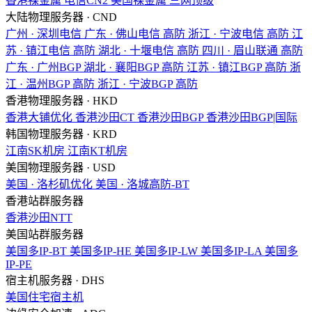
香港裸金属
电信CN2
美国裸金属
三网顶级
大陆物理服务器 · CND
广州 · 深圳电信
广东 · 佛山电信
高防
浙江 · 宁波电信
高防
江
苏 · 镇江电信
高防
湖北 · 十堰电信
高防
四川 · 眉山联通
高防
广东 · 广州BGP
湖北 · 襄阳BGP
高防
江苏 · 镇江BGP
高防
浙
江 · 温州BGP
高防
浙江 · 宁波BGP
高防
香港物理服务器 · HKD
香港大铺优化
香港沙田CT
香港沙田BGP
香港沙田BGP|国际
韩国物理服务器 · KRD
江南SK机房
江南KT机房
美国物理服务器 · USD
美国 · 洛杉矶优化
美国 · 洛城高防-BT
香港站群服务器
香港沙田NTT
美国站群服务器
美国多IP-BT
美国多IP-HE
美国多IP-LW
美国多IP-LA
美国多
IP-PE
宿主机服务器 · DHS
美国住宅宿主机