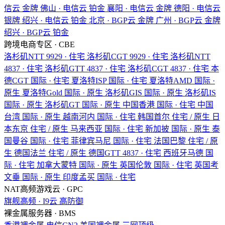
信云
金牌
佛山 · 电信云
铂金
襄阳 · 电信云
金牌
德阳 · 电信云
银牌
绍兴 · 电信云
铂金
北京 · BGP云
金牌
广州 · BGP云
金牌
绍兴 · BGP云
铂金
跨境电商专区 · CBE
洛杉矶NTT
9929 · 住宅
洛杉矶CGT
9929 · 住宅
洛杉矶NTT
4837 · 住宅
洛杉矶GTT
4837 · 住宅
洛杉矶CGT
4837 · 住宅
本
德CGT
国际 · 住宅
夏洛特ISP
国际 · 住宅
夏洛特AMD
国际 ·
原生
夏洛特Gold
国际 · 原生
洛杉矶GIS
国际 · 原生
洛杉矶IS
国际 · 原生
洛杉矶GT
国际 · 原生
中国香港
国际 · 住宅
中国
台湾
国际 · 原生
越南河内
国际 · 住宅
韩国首尔
住宅 / 原生
日
本东京
住宅 / 原生
马来西亚
国际 · 住宅
新加披
国际 · 原生
泰
国曼谷
国际 · 住宅
菲律宾马尼
国际 · 住宅
法国巴黎
住宅 / 原
生
德国法兰
住宅 / 原生
德国GTT
4837 · 住宅
西班牙马德
国
际 · 住宅
加拿大蒙特
国际 · 原生
英国伦敦
国际 · 住宅
英国考
文垂
国际 · 原生
印度孟买
国际 · 住宅
NAT高频游戏云 · GPC
旗舰高频 · I9云
高防御
裸金属服务器 · BMS