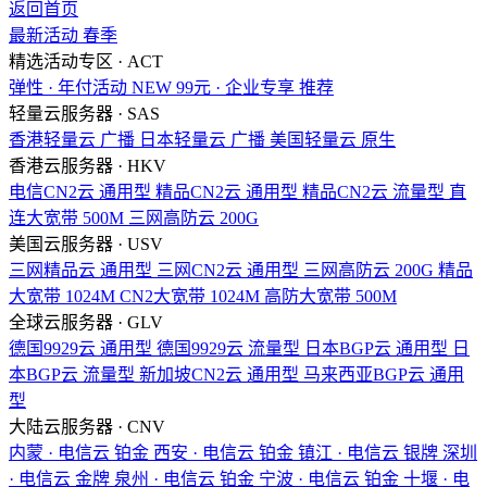
返回首页
最新活动
春季
精选活动专区 · ACT
弹性 · 年付活动
NEW
99元 · 企业专享
推荐
轻量云服务器 · SAS
香港轻量云
广播
日本轻量云
广播
美国轻量云
原生
香港云服务器 · HKV
电信CN2云
通用型
精品CN2云
通用型
精品CN2云
流量型
直
连大宽带
500M
三网高防云
200G
美国云服务器 · USV
三网精品云
通用型
三网CN2云
通用型
三网高防云
200G
精品
大宽带
1024M
CN2大宽带
1024M
高防大宽带
500M
全球云服务器 · GLV
德国9929云
通用型
德国9929云
流量型
日本BGP云
通用型
日
本BGP云
流量型
新加坡CN2云
通用型
马来西亚BGP云
通用
型
大陆云服务器 · CNV
内蒙 · 电信云
铂金
西安 · 电信云
铂金
镇江 · 电信云
银牌
深圳
· 电信云
金牌
泉州 · 电信云
铂金
宁波 · 电信云
铂金
十堰 · 电