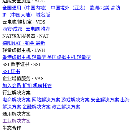
边缘安全加速 · ADC
全国通用（中国内地）
中国境外（亚太）
欧洲/北美
高防
IP（中国大陆）
域名版
云电脑/挂机宝 · VDS
西安/成都 | 云电脑
推荐
NAT转发服务器 · NAT
德阳NAT · 铂金
最新
轻量虚拟主机 · LWH
香港虚拟主机
轻量型
美国虚拟主机
轻量型
SSL数字证书 · SSL
SSL证书
企业增值服务 · VAS
加入会员
折扣
机房托管
行业解决方案
电商解决方案
网站解决方案
游戏解决方案
安全解决方案
出海
解决方案
金融解决方案
政企解决方案
通用解决方案
工业解决方案
生态合作