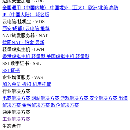
边缘安全加速 · ADC
全国通用（中国内地）
中国境外（亚太）
欧洲/北美
高防
IP（中国大陆）
域名版
云电脑/挂机宝 · VDS
西安/成都 | 云电脑
推荐
NAT转发服务器 · NAT
德阳NAT · 铂金
最新
轻量虚拟主机 · LWH
香港虚拟主机
轻量型
美国虚拟主机
轻量型
SSL数字证书 · SSL
SSL证书
企业增值服务 · VAS
加入会员
折扣
机房托管
行业解决方案
电商解决方案
网站解决方案
游戏解决方案
安全解决方案
出海
解决方案
金融解决方案
政企解决方案
通用解决方案
工业解决方案
生态合作