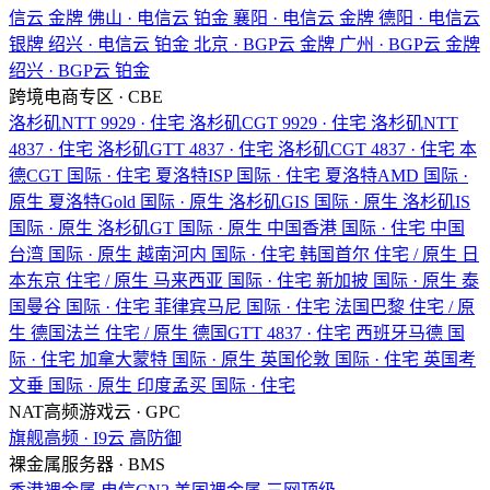
信云
金牌
佛山 · 电信云
铂金
襄阳 · 电信云
金牌
德阳 · 电信云
银牌
绍兴 · 电信云
铂金
北京 · BGP云
金牌
广州 · BGP云
金牌
绍兴 · BGP云
铂金
跨境电商专区 · CBE
洛杉矶NTT
9929 · 住宅
洛杉矶CGT
9929 · 住宅
洛杉矶NTT
4837 · 住宅
洛杉矶GTT
4837 · 住宅
洛杉矶CGT
4837 · 住宅
本
德CGT
国际 · 住宅
夏洛特ISP
国际 · 住宅
夏洛特AMD
国际 ·
原生
夏洛特Gold
国际 · 原生
洛杉矶GIS
国际 · 原生
洛杉矶IS
国际 · 原生
洛杉矶GT
国际 · 原生
中国香港
国际 · 住宅
中国
台湾
国际 · 原生
越南河内
国际 · 住宅
韩国首尔
住宅 / 原生
日
本东京
住宅 / 原生
马来西亚
国际 · 住宅
新加披
国际 · 原生
泰
国曼谷
国际 · 住宅
菲律宾马尼
国际 · 住宅
法国巴黎
住宅 / 原
生
德国法兰
住宅 / 原生
德国GTT
4837 · 住宅
西班牙马德
国
际 · 住宅
加拿大蒙特
国际 · 原生
英国伦敦
国际 · 住宅
英国考
文垂
国际 · 原生
印度孟买
国际 · 住宅
NAT高频游戏云 · GPC
旗舰高频 · I9云
高防御
裸金属服务器 · BMS