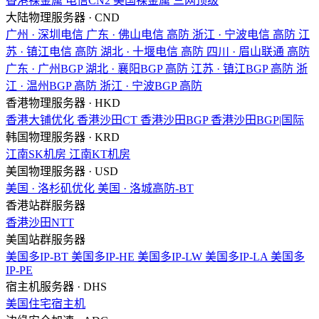
香港裸金属
电信CN2
美国裸金属
三网顶级
大陆物理服务器 · CND
广州 · 深圳电信
广东 · 佛山电信
高防
浙江 · 宁波电信
高防
江
苏 · 镇江电信
高防
湖北 · 十堰电信
高防
四川 · 眉山联通
高防
广东 · 广州BGP
湖北 · 襄阳BGP
高防
江苏 · 镇江BGP
高防
浙
江 · 温州BGP
高防
浙江 · 宁波BGP
高防
香港物理服务器 · HKD
香港大铺优化
香港沙田CT
香港沙田BGP
香港沙田BGP|国际
韩国物理服务器 · KRD
江南SK机房
江南KT机房
美国物理服务器 · USD
美国 · 洛杉矶优化
美国 · 洛城高防-BT
香港站群服务器
香港沙田NTT
美国站群服务器
美国多IP-BT
美国多IP-HE
美国多IP-LW
美国多IP-LA
美国多
IP-PE
宿主机服务器 · DHS
美国住宅宿主机