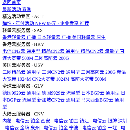
返回首页
最新活动
春季
精选活动专区 · ACT
弹性 · 年付活动
NEW
99元 · 企业专享
推荐
轻量云服务器 · SAS
香港轻量云
广播
日本轻量云
广播
美国轻量云
原生
香港云服务器 · HKV
电信CN2云
通用型
精品CN2云
通用型
精品CN2云
流量型
直
连大宽带
500M
三网高防云
200G
美国云服务器 · USV
三网精品云
通用型
三网CN2云
通用型
三网高防云
200G
精品
大宽带
1024M
CN2大宽带
1024M
高防大宽带
500M
全球云服务器 · GLV
德国9929云
通用型
德国9929云
流量型
日本BGP云
通用型
日
本BGP云
流量型
新加坡CN2云
通用型
马来西亚BGP云
通用
型
大陆云服务器 · CNV
内蒙 · 电信云
铂金
西安 · 电信云
铂金
镇江 · 电信云
银牌
深圳
· 电信云
金牌
泉州 · 电信云
铂金
宁波 · 电信云
铂金
十堰 · 电