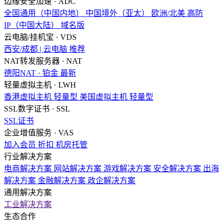
边缘安全加速 · ADC
全国通用（中国内地）
中国境外（亚太）
欧洲/北美
高防
IP（中国大陆）
域名版
云电脑/挂机宝 · VDS
西安/成都 | 云电脑
推荐
NAT转发服务器 · NAT
德阳NAT · 铂金
最新
轻量虚拟主机 · LWH
香港虚拟主机
轻量型
美国虚拟主机
轻量型
SSL数字证书 · SSL
SSL证书
企业增值服务 · VAS
加入会员
折扣
机房托管
行业解决方案
电商解决方案
网站解决方案
游戏解决方案
安全解决方案
出海
解决方案
金融解决方案
政企解决方案
通用解决方案
工业解决方案
生态合作