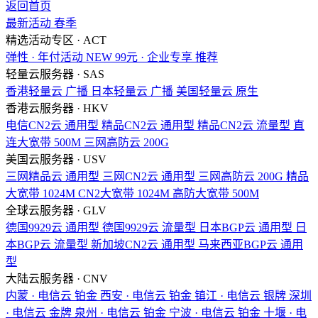
返回首页
最新活动
春季
精选活动专区 · ACT
弹性 · 年付活动
NEW
99元 · 企业专享
推荐
轻量云服务器 · SAS
香港轻量云
广播
日本轻量云
广播
美国轻量云
原生
香港云服务器 · HKV
电信CN2云
通用型
精品CN2云
通用型
精品CN2云
流量型
直
连大宽带
500M
三网高防云
200G
美国云服务器 · USV
三网精品云
通用型
三网CN2云
通用型
三网高防云
200G
精品
大宽带
1024M
CN2大宽带
1024M
高防大宽带
500M
全球云服务器 · GLV
德国9929云
通用型
德国9929云
流量型
日本BGP云
通用型
日
本BGP云
流量型
新加坡CN2云
通用型
马来西亚BGP云
通用
型
大陆云服务器 · CNV
内蒙 · 电信云
铂金
西安 · 电信云
铂金
镇江 · 电信云
银牌
深圳
· 电信云
金牌
泉州 · 电信云
铂金
宁波 · 电信云
铂金
十堰 · 电