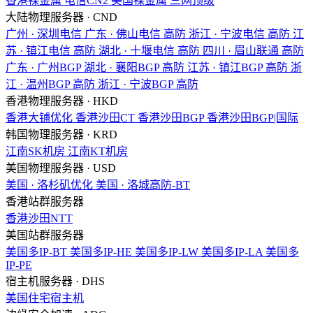
香港裸金属
电信CN2
美国裸金属
三网顶级
大陆物理服务器 · CND
广州 · 深圳电信
广东 · 佛山电信
高防
浙江 · 宁波电信
高防
江
苏 · 镇江电信
高防
湖北 · 十堰电信
高防
四川 · 眉山联通
高防
广东 · 广州BGP
湖北 · 襄阳BGP
高防
江苏 · 镇江BGP
高防
浙
江 · 温州BGP
高防
浙江 · 宁波BGP
高防
香港物理服务器 · HKD
香港大铺优化
香港沙田CT
香港沙田BGP
香港沙田BGP|国际
韩国物理服务器 · KRD
江南SK机房
江南KT机房
美国物理服务器 · USD
美国 · 洛杉矶优化
美国 · 洛城高防-BT
香港站群服务器
香港沙田NTT
美国站群服务器
美国多IP-BT
美国多IP-HE
美国多IP-LW
美国多IP-LA
美国多
IP-PE
宿主机服务器 · DHS
美国住宅宿主机