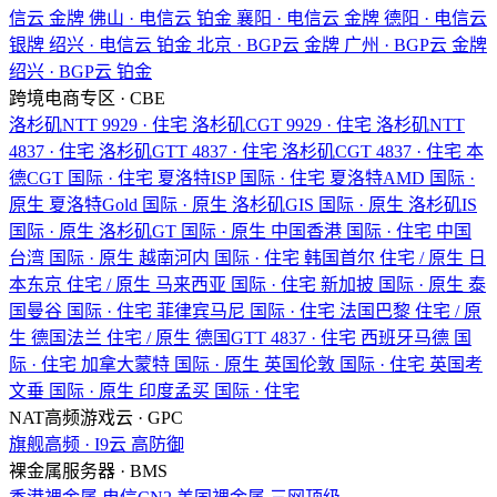
信云
金牌
佛山 · 电信云
铂金
襄阳 · 电信云
金牌
德阳 · 电信云
银牌
绍兴 · 电信云
铂金
北京 · BGP云
金牌
广州 · BGP云
金牌
绍兴 · BGP云
铂金
跨境电商专区 · CBE
洛杉矶NTT
9929 · 住宅
洛杉矶CGT
9929 · 住宅
洛杉矶NTT
4837 · 住宅
洛杉矶GTT
4837 · 住宅
洛杉矶CGT
4837 · 住宅
本
德CGT
国际 · 住宅
夏洛特ISP
国际 · 住宅
夏洛特AMD
国际 ·
原生
夏洛特Gold
国际 · 原生
洛杉矶GIS
国际 · 原生
洛杉矶IS
国际 · 原生
洛杉矶GT
国际 · 原生
中国香港
国际 · 住宅
中国
台湾
国际 · 原生
越南河内
国际 · 住宅
韩国首尔
住宅 / 原生
日
本东京
住宅 / 原生
马来西亚
国际 · 住宅
新加披
国际 · 原生
泰
国曼谷
国际 · 住宅
菲律宾马尼
国际 · 住宅
法国巴黎
住宅 / 原
生
德国法兰
住宅 / 原生
德国GTT
4837 · 住宅
西班牙马德
国
际 · 住宅
加拿大蒙特
国际 · 原生
英国伦敦
国际 · 住宅
英国考
文垂
国际 · 原生
印度孟买
国际 · 住宅
NAT高频游戏云 · GPC
旗舰高频 · I9云
高防御
裸金属服务器 · BMS