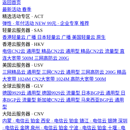
返回首页
最新活动
春季
精选活动专区 · ACT
弹性 · 年付活动
NEW
99元 · 企业专享
推荐
轻量云服务器 · SAS
香港轻量云
广播
日本轻量云
广播
美国轻量云
原生
香港云服务器 · HKV
电信CN2云
通用型
精品CN2云
通用型
精品CN2云
流量型
直
连大宽带
500M
三网高防云
200G
美国云服务器 · USV
三网精品云
通用型
三网CN2云
通用型
三网高防云
200G
精品
大宽带
1024M
CN2大宽带
1024M
高防大宽带
500M
全球云服务器 · GLV
德国9929云
通用型
德国9929云
流量型
日本BGP云
通用型
日
本BGP云
流量型
新加坡CN2云
通用型
马来西亚BGP云
通用
型
大陆云服务器 · CNV
内蒙 · 电信云
铂金
西安 · 电信云
铂金
镇江 · 电信云
银牌
深圳
· 电信云
金牌
泉州 · 电信云
铂金
宁波 · 电信云
铂金
十堰 · 电