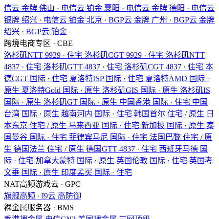
信云
金牌
佛山 · 电信云
铂金
襄阳 · 电信云
金牌
德阳 · 电信云
银牌
绍兴 · 电信云
铂金
北京 · BGP云
金牌
广州 · BGP云
金牌
绍兴 · BGP云
铂金
跨境电商专区 · CBE
洛杉矶NTT
9929 · 住宅
洛杉矶CGT
9929 · 住宅
洛杉矶NTT
4837 · 住宅
洛杉矶GTT
4837 · 住宅
洛杉矶CGT
4837 · 住宅
本
德CGT
国际 · 住宅
夏洛特ISP
国际 · 住宅
夏洛特AMD
国际 ·
原生
夏洛特Gold
国际 · 原生
洛杉矶GIS
国际 · 原生
洛杉矶IS
国际 · 原生
洛杉矶GT
国际 · 原生
中国香港
国际 · 住宅
中国
台湾
国际 · 原生
越南河内
国际 · 住宅
韩国首尔
住宅 / 原生
日
本东京
住宅 / 原生
马来西亚
国际 · 住宅
新加披
国际 · 原生
泰
国曼谷
国际 · 住宅
菲律宾马尼
国际 · 住宅
法国巴黎
住宅 / 原
生
德国法兰
住宅 / 原生
德国GTT
4837 · 住宅
西班牙马德
国
际 · 住宅
加拿大蒙特
国际 · 原生
英国伦敦
国际 · 住宅
英国考
文垂
国际 · 原生
印度孟买
国际 · 住宅
NAT高频游戏云 · GPC
旗舰高频 · I9云
高防御
裸金属服务器 · BMS