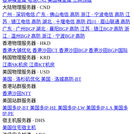
香港裸金属
电信CN2
美国裸金属
三网顶级
大陆物理服务器 · CND
广州 · 深圳电信
广东 · 佛山电信
高防
浙江 · 宁波电信
高防
江
苏 · 镇江电信
高防
湖北 · 十堰电信
高防
四川 · 眉山联通
高防
广东 · 广州BGP
湖北 · 襄阳BGP
高防
江苏 · 镇江BGP
高防
浙
江 · 温州BGP
高防
浙江 · 宁波BGP
高防
香港物理服务器 · HKD
香港大铺优化
香港沙田CT
香港沙田BGP
香港沙田BGP|国际
韩国物理服务器 · KRD
江南SK机房
江南KT机房
美国物理服务器 · USD
美国 · 洛杉矶优化
美国 · 洛城高防-BT
香港站群服务器
香港沙田NTT
美国站群服务器
美国多IP-BT
美国多IP-HE
美国多IP-LW
美国多IP-LA
美国多
IP-PE
宿主机服务器 · DHS
美国住宅宿主机