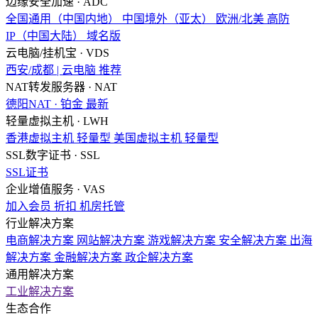
边缘安全加速 · ADC
全国通用（中国内地）
中国境外（亚太）
欧洲/北美
高防
IP（中国大陆）
域名版
云电脑/挂机宝 · VDS
西安/成都 | 云电脑
推荐
NAT转发服务器 · NAT
德阳NAT · 铂金
最新
轻量虚拟主机 · LWH
香港虚拟主机
轻量型
美国虚拟主机
轻量型
SSL数字证书 · SSL
SSL证书
企业增值服务 · VAS
加入会员
折扣
机房托管
行业解决方案
电商解决方案
网站解决方案
游戏解决方案
安全解决方案
出海
解决方案
金融解决方案
政企解决方案
通用解决方案
工业解决方案
生态合作