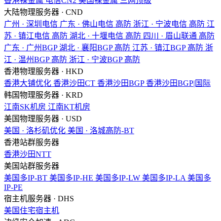
香港裸金属
电信CN2
美国裸金属
三网顶级
大陆物理服务器 · CND
广州 · 深圳电信
广东 · 佛山电信
高防
浙江 · 宁波电信
高防
江
苏 · 镇江电信
高防
湖北 · 十堰电信
高防
四川 · 眉山联通
高防
广东 · 广州BGP
湖北 · 襄阳BGP
高防
江苏 · 镇江BGP
高防
浙
江 · 温州BGP
高防
浙江 · 宁波BGP
高防
香港物理服务器 · HKD
香港大铺优化
香港沙田CT
香港沙田BGP
香港沙田BGP|国际
韩国物理服务器 · KRD
江南SK机房
江南KT机房
美国物理服务器 · USD
美国 · 洛杉矶优化
美国 · 洛城高防-BT
香港站群服务器
香港沙田NTT
美国站群服务器
美国多IP-BT
美国多IP-HE
美国多IP-LW
美国多IP-LA
美国多
IP-PE
宿主机服务器 · DHS
美国住宅宿主机