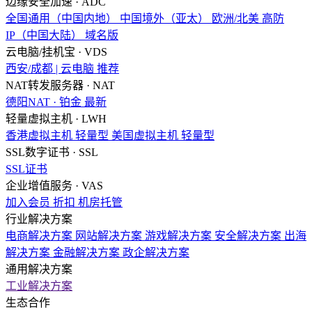
边缘安全加速 · ADC
全国通用（中国内地）
中国境外（亚太）
欧洲/北美
高防
IP（中国大陆）
域名版
云电脑/挂机宝 · VDS
西安/成都 | 云电脑
推荐
NAT转发服务器 · NAT
德阳NAT · 铂金
最新
轻量虚拟主机 · LWH
香港虚拟主机
轻量型
美国虚拟主机
轻量型
SSL数字证书 · SSL
SSL证书
企业增值服务 · VAS
加入会员
折扣
机房托管
行业解决方案
电商解决方案
网站解决方案
游戏解决方案
安全解决方案
出海
解决方案
金融解决方案
政企解决方案
通用解决方案
工业解决方案
生态合作