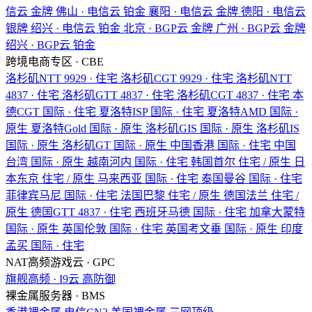
信云
金牌
佛山 · 电信云
铂金
襄阳 · 电信云
金牌
德阳 · 电信云
银牌
绍兴 · 电信云
铂金
北京 · BGP云
金牌
广州 · BGP云
金牌
绍兴 · BGP云
铂金
跨境电商专区 · CBE
洛杉矶NTT
9929 · 住宅
洛杉矶CGT
9929 · 住宅
洛杉矶NTT
4837 · 住宅
洛杉矶GTT
4837 · 住宅
洛杉矶CGT
4837 · 住宅
本
德CGT
国际 · 住宅
夏洛特ISP
国际 · 住宅
夏洛特AMD
国际 ·
原生
夏洛特Gold
国际 · 原生
洛杉矶GIS
国际 · 原生
洛杉矶IS
国际 · 原生
洛杉矶GT
国际 · 原生
中国香港
国际 · 住宅
中国
台湾
国际 · 原生
越南河内
国际 · 住宅
韩国首尔
住宅 / 原生
日
本东京
住宅 / 原生
马来西亚
国际 · 住宅
泰国曼谷
国际 · 住宅
菲律宾马尼
国际 · 住宅
法国巴黎
住宅 / 原生
德国法兰
住宅 /
原生
德国GTT
4837 · 住宅
西班牙马德
国际 · 住宅
加拿大蒙特
国际 · 原生
英国伦敦
国际 · 住宅
英国考文垂
国际 · 原生
印度
孟买
国际 · 住宅
NAT高频游戏云 · GPC
旗舰高频 · I9云
高防御
裸金属服务器 · BMS