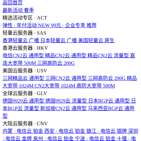
返回首页
最新活动
春季
精选活动专区 · ACT
弹性 · 年付活动
NEW
99元 · 企业专享
推荐
轻量云服务器 · SAS
香港轻量云
广播
日本轻量云
广播
美国轻量云
原生
香港云服务器 · HKV
电信CN2云
通用型
精品CN2云
通用型
精品CN2云
流量型
直
连大宽带
500M
三网高防云
200G
美国云服务器 · USV
三网精品云
通用型
三网CN2云
通用型
三网高防云
200G
精品
大宽带
1024M
CN2大宽带
1024M
高防大宽带
500M
全球云服务器 · GLV
德国9929云
通用型
德国9929云
流量型
日本BGP云
通用型
日
本BGP云
流量型
新加坡CN2云
通用型
马来西亚BGP云
通用
型
大陆云服务器 · CNV
内蒙 · 电信云
铂金
西安 · 电信云
铂金
镇江 · 电信云
银牌
深圳
· 电信云
金牌
泉州 · 电信云
铂金
宁波 · 电信云
铂金
十堰 · 电