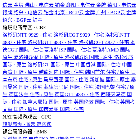
信云
金牌
佛山 · 电信云
铂金
襄阳 · 电信云
金牌
德阳 · 电信云
银牌
绍兴 · 电信云
铂金
北京 · BGP云
金牌
广州 · BGP云
金牌
绍兴 · BGP云
铂金
跨境电商专区 · CBE
洛杉矶NTT
9929 · 住宅
洛杉矶CGT
9929 · 住宅
洛杉矶NTT
4837 · 住宅
洛杉矶GTT
4837 · 住宅
洛杉矶CGT
4837 · 住宅
本
德CGT
国际 · 住宅
夏洛特ISP
国际 · 住宅
夏洛特AMD
国际 ·
原生
夏洛特Gold
国际 · 原生
洛杉矶GIS
国际 · 原生
洛杉矶IS
国际 · 原生
洛杉矶GT
国际 · 原生
中国香港
国际 · 住宅
中国
台湾
国际 · 原生
越南河内
国际 · 住宅
韩国首尔
住宅 / 原生
日
本东京
住宅 / 原生
马来西亚
国际 · 住宅
新加披
国际 · 原生
泰
国曼谷
国际 · 住宅
菲律宾马尼
国际 · 住宅
法国巴黎
住宅 / 原
生
德国法兰
住宅 / 原生
德国GTT
4837 · 住宅
西班牙马德
国
际 · 住宅
加拿大蒙特
国际 · 原生
英国伦敦
国际 · 住宅
英国考
文垂
国际 · 原生
印度孟买
国际 · 住宅
NAT高频游戏云 · GPC
旗舰高频 · I9云
高防御
裸金属服务器 · BMS