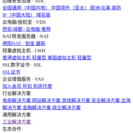
边缘安全加速 · ADC
全国通用（中国内地）
中国境外（亚太）
欧洲/北美
高防
IP（中国大陆）
域名版
云电脑/挂机宝 · VDS
西安/成都 | 云电脑
推荐
NAT转发服务器 · NAT
德阳NAT · 铂金
最新
轻量虚拟主机 · LWH
香港虚拟主机
轻量型
美国虚拟主机
轻量型
SSL数字证书 · SSL
SSL证书
企业增值服务 · VAS
加入会员
折扣
机房托管
行业解决方案
电商解决方案
网站解决方案
游戏解决方案
安全解决方案
出海
解决方案
金融解决方案
政企解决方案
通用解决方案
工业解决方案
生态合作