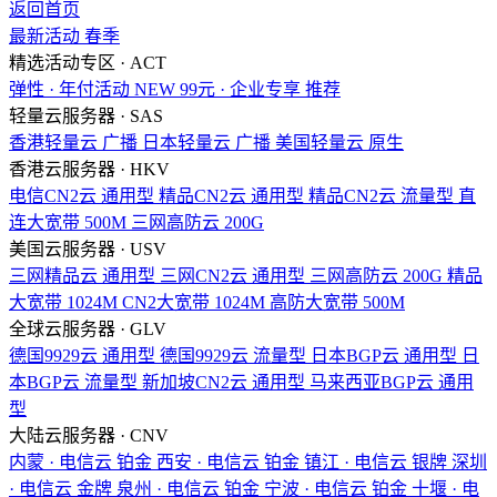
返回首页
最新活动
春季
精选活动专区 · ACT
弹性 · 年付活动
NEW
99元 · 企业专享
推荐
轻量云服务器 · SAS
香港轻量云
广播
日本轻量云
广播
美国轻量云
原生
香港云服务器 · HKV
电信CN2云
通用型
精品CN2云
通用型
精品CN2云
流量型
直
连大宽带
500M
三网高防云
200G
美国云服务器 · USV
三网精品云
通用型
三网CN2云
通用型
三网高防云
200G
精品
大宽带
1024M
CN2大宽带
1024M
高防大宽带
500M
全球云服务器 · GLV
德国9929云
通用型
德国9929云
流量型
日本BGP云
通用型
日
本BGP云
流量型
新加坡CN2云
通用型
马来西亚BGP云
通用
型
大陆云服务器 · CNV
内蒙 · 电信云
铂金
西安 · 电信云
铂金
镇江 · 电信云
银牌
深圳
· 电信云
金牌
泉州 · 电信云
铂金
宁波 · 电信云
铂金
十堰 · 电