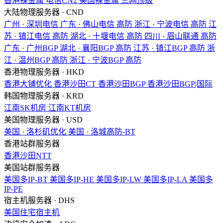
香港裸金属
电信CN2
美国裸金属
三网顶级
大陆物理服务器 · CND
广州 · 深圳电信
广东 · 佛山电信
高防
浙江 · 宁波电信
高防
江
苏 · 镇江电信
高防
湖北 · 十堰电信
高防
四川 · 眉山联通
高防
广东 · 广州BGP
湖北 · 襄阳BGP
高防
江苏 · 镇江BGP
高防
浙
江 · 温州BGP
高防
浙江 · 宁波BGP
高防
香港物理服务器 · HKD
香港大铺优化
香港沙田CT
香港沙田BGP
香港沙田BGP|国际
韩国物理服务器 · KRD
江南SK机房
江南KT机房
美国物理服务器 · USD
美国 · 洛杉矶优化
美国 · 洛城高防-BT
香港站群服务器
香港沙田NTT
美国站群服务器
美国多IP-BT
美国多IP-HE
美国多IP-LW
美国多IP-LA
美国多
IP-PE
宿主机服务器 · DHS
美国住宅宿主机