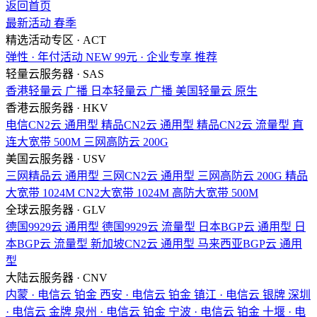
返回首页
最新活动
春季
精选活动专区 · ACT
弹性 · 年付活动
NEW
99元 · 企业专享
推荐
轻量云服务器 · SAS
香港轻量云
广播
日本轻量云
广播
美国轻量云
原生
香港云服务器 · HKV
电信CN2云
通用型
精品CN2云
通用型
精品CN2云
流量型
直
连大宽带
500M
三网高防云
200G
美国云服务器 · USV
三网精品云
通用型
三网CN2云
通用型
三网高防云
200G
精品
大宽带
1024M
CN2大宽带
1024M
高防大宽带
500M
全球云服务器 · GLV
德国9929云
通用型
德国9929云
流量型
日本BGP云
通用型
日
本BGP云
流量型
新加坡CN2云
通用型
马来西亚BGP云
通用
型
大陆云服务器 · CNV
内蒙 · 电信云
铂金
西安 · 电信云
铂金
镇江 · 电信云
银牌
深圳
· 电信云
金牌
泉州 · 电信云
铂金
宁波 · 电信云
铂金
十堰 · 电