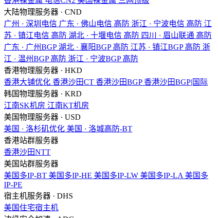
香港裸金属
电信CN2
美国裸金属
三网顶级
大陆物理服务器 · CND
广州 · 深圳电信
广东 · 佛山电信
高防
浙江 · 宁波电信
高防
江
苏 · 镇江电信
高防
湖北 · 十堰电信
高防
四川 · 眉山联通
高防
广东 · 广州BGP
湖北 · 襄阳BGP
高防
江苏 · 镇江BGP
高防
浙
江 · 温州BGP
高防
浙江 · 宁波BGP
高防
香港物理服务器 · HKD
香港大铺优化
香港沙田CT
香港沙田BGP
香港沙田BGP|国际
韩国物理服务器 · KRD
江南SK机房
江南KT机房
美国物理服务器 · USD
美国 · 洛杉矶优化
美国 · 洛城高防-BT
香港站群服务器
香港沙田NTT
美国站群服务器
美国多IP-BT
美国多IP-HE
美国多IP-LW
美国多IP-LA
美国多
IP-PE
宿主机服务器 · DHS
美国住宅宿主机