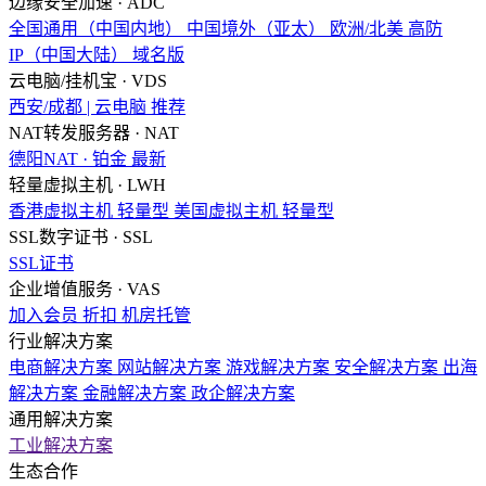
边缘安全加速 · ADC
全国通用（中国内地）
中国境外（亚太）
欧洲/北美
高防
IP（中国大陆）
域名版
云电脑/挂机宝 · VDS
西安/成都 | 云电脑
推荐
NAT转发服务器 · NAT
德阳NAT · 铂金
最新
轻量虚拟主机 · LWH
香港虚拟主机
轻量型
美国虚拟主机
轻量型
SSL数字证书 · SSL
SSL证书
企业增值服务 · VAS
加入会员
折扣
机房托管
行业解决方案
电商解决方案
网站解决方案
游戏解决方案
安全解决方案
出海
解决方案
金融解决方案
政企解决方案
通用解决方案
工业解决方案
生态合作