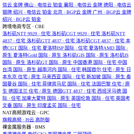
信云
金牌
佛山 · 电信云
铂金
襄阳 · 电信云
金牌
德阳 · 电信云
银牌
绍兴 · 电信云
铂金
北京 · BGP云
金牌
广州 · BGP云
金牌
绍兴 · BGP云
铂金
跨境电商专区 · CBE
洛杉矶NTT
9929 · 住宅
洛杉矶CGT
9929 · 住宅
洛杉矶NTT
4837 · 住宅
洛杉矶GTT
4837 · 住宅
洛杉矶CGT
4837 · 住宅
本
德CGT
国际 · 住宅
夏洛特ISP
国际 · 住宅
夏洛特AMD
国际 ·
原生
夏洛特Gold
国际 · 原生
洛杉矶GIS
国际 · 原生
洛杉矶IS
国际 · 原生
洛杉矶GT
国际 · 原生
中国香港
国际 · 住宅
中国
台湾
国际 · 原生
越南河内
国际 · 住宅
韩国首尔
住宅 / 原生
日
本东京
住宅 / 原生
马来西亚
国际 · 住宅
新加披
国际 · 原生
泰
国曼谷
国际 · 住宅
菲律宾马尼
国际 · 住宅
法国巴黎
住宅 / 原
生
德国法兰
住宅 / 原生
德国GTT
4837 · 住宅
西班牙马德
国
际 · 住宅
加拿大蒙特
国际 · 原生
英国伦敦
国际 · 住宅
英国考
文垂
国际 · 原生
印度孟买
国际 · 住宅
NAT高频游戏云 · GPC
旗舰高频 · I9云
高防御
裸金属服务器 · BMS