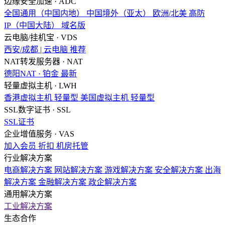
边缘安全加速 · ADC
全国通用（中国内地）
中国境外（亚太）
欧洲/北美
高防
IP（中国大陆）
域名版
云电脑/挂机宝 · VDS
西安/成都 | 云电脑
推荐
NAT转发服务器 · NAT
德阳NAT · 铂金
最新
轻量虚拟主机 · LWH
香港虚拟主机
轻量型
美国虚拟主机
轻量型
SSL数字证书 · SSL
SSL证书
企业增值服务 · VAS
加入会员
折扣
机房托管
行业解决方案
电商解决方案
网站解决方案
游戏解决方案
安全解决方案
出海
解决方案
金融解决方案
政企解决方案
通用解决方案
工业解决方案
生态合作