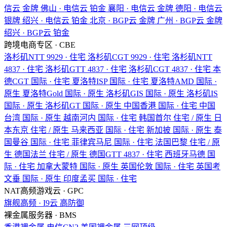
信云
金牌
佛山 · 电信云
铂金
襄阳 · 电信云
金牌
德阳 · 电信云
银牌
绍兴 · 电信云
铂金
北京 · BGP云
金牌
广州 · BGP云
金牌
绍兴 · BGP云
铂金
跨境电商专区 · CBE
洛杉矶NTT
9929 · 住宅
洛杉矶CGT
9929 · 住宅
洛杉矶NTT
4837 · 住宅
洛杉矶GTT
4837 · 住宅
洛杉矶CGT
4837 · 住宅
本
德CGT
国际 · 住宅
夏洛特ISP
国际 · 住宅
夏洛特AMD
国际 ·
原生
夏洛特Gold
国际 · 原生
洛杉矶GIS
国际 · 原生
洛杉矶IS
国际 · 原生
洛杉矶GT
国际 · 原生
中国香港
国际 · 住宅
中国
台湾
国际 · 原生
越南河内
国际 · 住宅
韩国首尔
住宅 / 原生
日
本东京
住宅 / 原生
马来西亚
国际 · 住宅
新加披
国际 · 原生
泰
国曼谷
国际 · 住宅
菲律宾马尼
国际 · 住宅
法国巴黎
住宅 / 原
生
德国法兰
住宅 / 原生
德国GTT
4837 · 住宅
西班牙马德
国
际 · 住宅
加拿大蒙特
国际 · 原生
英国伦敦
国际 · 住宅
英国考
文垂
国际 · 原生
印度孟买
国际 · 住宅
NAT高频游戏云 · GPC
旗舰高频 · I9云
高防御
裸金属服务器 · BMS