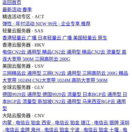
返回首页
最新活动
春季
精选活动专区 · ACT
弹性 · 年付活动
NEW
99元 · 企业专享
推荐
轻量云服务器 · SAS
香港轻量云
广播
日本轻量云
广播
美国轻量云
原生
香港云服务器 · HKV
电信CN2云
通用型
精品CN2云
通用型
精品CN2云
流量型
直
连大宽带
500M
三网高防云
200G
美国云服务器 · USV
三网精品云
通用型
三网CN2云
通用型
三网高防云
200G
精品
大宽带
1024M
CN2大宽带
1024M
高防大宽带
500M
全球云服务器 · GLV
德国9929云
通用型
德国9929云
流量型
日本BGP云
通用型
日
本BGP云
流量型
新加坡CN2云
通用型
马来西亚BGP云
通用
型
大陆云服务器 · CNV
内蒙 · 电信云
铂金
西安 · 电信云
铂金
镇江 · 电信云
银牌
深圳
· 电信云
金牌
泉州 · 电信云
铂金
宁波 · 电信云
铂金
十堰 · 电