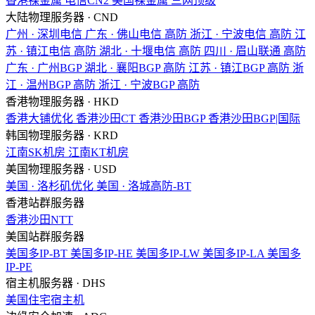
香港裸金属
电信CN2
美国裸金属
三网顶级
大陆物理服务器 · CND
广州 · 深圳电信
广东 · 佛山电信
高防
浙江 · 宁波电信
高防
江
苏 · 镇江电信
高防
湖北 · 十堰电信
高防
四川 · 眉山联通
高防
广东 · 广州BGP
湖北 · 襄阳BGP
高防
江苏 · 镇江BGP
高防
浙
江 · 温州BGP
高防
浙江 · 宁波BGP
高防
香港物理服务器 · HKD
香港大铺优化
香港沙田CT
香港沙田BGP
香港沙田BGP|国际
韩国物理服务器 · KRD
江南SK机房
江南KT机房
美国物理服务器 · USD
美国 · 洛杉矶优化
美国 · 洛城高防-BT
香港站群服务器
香港沙田NTT
美国站群服务器
美国多IP-BT
美国多IP-HE
美国多IP-LW
美国多IP-LA
美国多
IP-PE
宿主机服务器 · DHS
美国住宅宿主机