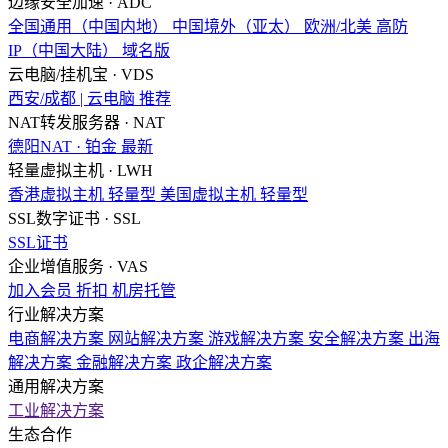
边缘安全加速 · ADC
全国通用（中国内地）
中国境外（亚太）
欧洲/北美
高防
IP（中国大陆）
域名版
云电脑/挂机宝 · VDS
西安/成都 | 云电脑
推荐
NAT转发服务器 · NAT
德阳NAT · 铂金
最新
轻量虚拟主机 · LWH
香港虚拟主机
轻量型
美国虚拟主机
轻量型
SSL数字证书 · SSL
SSL证书
企业增值服务 · VAS
加入会员
折扣
机房托管
行业解决方案
电商解决方案
网站解决方案
游戏解决方案
安全解决方案
出海
解决方案
金融解决方案
政企解决方案
通用解决方案
工业解决方案
生态合作