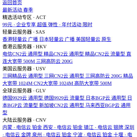
返回首页
最新活动
春季
精选活动专区 · ACT
99元 · 企业专享
超值
弹性 · 年付活动
限时
轻量云服务器 · SAS
香港轻量云
广播
日本轻量云
广播
美国轻量云
原生
香港云服务器 · HKV
电信CN2云
通用型
精品CN2云
通用型
精品CN2云
流量型
直
连大宽带
500M
三网高防云
200G
美国云服务器 · USV
三网精品云
通用型
三网CN2云
通用型
三网高防云
200G
精品
大宽带
1024M
CN2大宽带
1024M
高防大宽带
500M
全球云服务器 · GLV
德国9929云
通用型
德国9929云
流量型
日本BGP云
通用型
日
本BGP云
流量型
新加坡CN2云
通用型
马来西亚BGP云
通用
型
大陆云服务器 · CNV
内蒙 · 电信云
铂金
西安 · 电信云
铂金
镇江 · 电信云
银牌
深圳
· 电信云
金牌
泉州 · 电信云
铂金
宁波 · 电信云
铂金
十堰 · 电