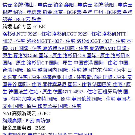
信云
金牌
佛山 · 电信云
铂金
襄阳 · 电信云
金牌
德阳 · 电信云
银牌
绍兴 · 电信云
铂金
北京 · BGP云
金牌
广州 · BGP云
金牌
绍兴 · BGP云
铂金
跨境电商专区 · CBE
洛杉矶NTT
9929 · 住宅
洛杉矶CGT
9929 · 住宅
洛杉矶NTT
4837 · 住宅
洛杉矶GTT
4837 · 住宅
洛杉矶CGT
4837 · 住宅
本
德CGT
国际 · 住宅
夏洛特ISP
国际 · 住宅
夏洛特AMD
国际 ·
原生
夏洛特Gold
国际 · 原生
洛杉矶GIS
国际 · 原生
洛杉矶IS
国际 · 原生
洛杉矶GT
国际 · 原生
中国香港
国际 · 住宅
中国
台湾
国际 · 原生
越南河内
国际 · 住宅
韩国首尔
住宅 / 原生
日
本东京
住宅 / 原生
马来西亚
国际 · 住宅
新加披
国际 · 原生
泰
国曼谷
国际 · 住宅
菲律宾马尼
国际 · 住宅
法国巴黎
住宅 / 原
生
德国法兰
住宅 / 原生
德国GTT
4837 · 住宅
西班牙马德
国
际 · 住宅
加拿大蒙特
国际 · 原生
英国伦敦
国际 · 住宅
英国考
文垂
国际 · 原生
印度孟买
国际 · 住宅
NAT高频游戏云 · GPC
旗舰高频 · I9云
高防御
裸金属服务器 · BMS