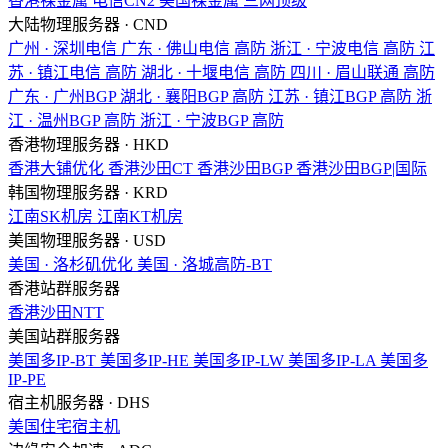
香港裸金属
电信CN2
美国裸金属
三网顶级
大陆物理服务器 · CND
广州 · 深圳电信
广东 · 佛山电信
高防
浙江 · 宁波电信
高防
江
苏 · 镇江电信
高防
湖北 · 十堰电信
高防
四川 · 眉山联通
高防
广东 · 广州BGP
湖北 · 襄阳BGP
高防
江苏 · 镇江BGP
高防
浙
江 · 温州BGP
高防
浙江 · 宁波BGP
高防
香港物理服务器 · HKD
香港大铺优化
香港沙田CT
香港沙田BGP
香港沙田BGP|国际
韩国物理服务器 · KRD
江南SK机房
江南KT机房
美国物理服务器 · USD
美国 · 洛杉矶优化
美国 · 洛城高防-BT
香港站群服务器
香港沙田NTT
美国站群服务器
美国多IP-BT
美国多IP-HE
美国多IP-LW
美国多IP-LA
美国多
IP-PE
宿主机服务器 · DHS
美国住宅宿主机